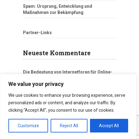
Spam: Ursprung, Entwicklung und
Maßnahmen zur Bekämpfung
Partner-Links
Neueste Kommentare
Die Bedeutung von Internetforen für Online-
Marketing und Linkbuilding
zu
We value your privacy
Redaktionsbüro Lanfermann: Tätigkeiten
und Angebote
We use cookies to enhance your browsing experience, serve
Datenschutz und
personalized ads or content, and analyze our traffic. By
Werbekennzeichnungspflicht im Internet
zu
clicking "Accept All", you consent to our use of cookies.
Journalismus im digitalen Zeitalter: Die
Zukunft des Informationswesens
Customize
Reject All
Accept All
#BARsession am 22. Februar 16: "Voll im
Trend! Video Marketing 2016" -