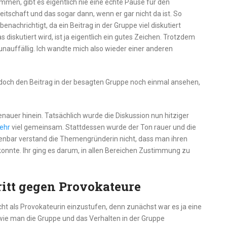
en, gibt es eigentlich nie eine echte Pause für den
itschaft und das sogar dann, wenn er gar nicht da ist. So
benachrichtigt, da ein Beitrag in der Gruppe viel diskutiert
 diskutiert wird, ist ja eigentlich ein gutes Zeichen. Trotzdem
 unauffällig. Ich wandte mich also wieder einer anderen
 doch den Beitrag in der besagten Gruppe noch einmal ansehen,
auer hinein. Tatsächlich wurde die Diskussion nun hitziger
ehr
viel gemeinsam. Stattdessen wurde der Ton rauer und die
enbar verstand die Themengründerin nicht, dass man ihren
onnte. Ihr ging es darum, in allen Bereichen Zustimmung zu
ritt gegen Provokateure
ht als Provokateurin einzustufen, denn zunächst war es ja eine
, wie man die Gruppe und das Verhalten in der Gruppe