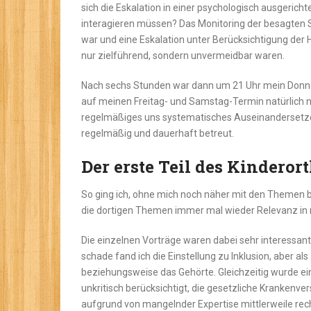
sich die Eskalation in einer psychologisch ausgeric
interagieren müssen? Das Monitoring der besagten S
war und eine Eskalation unter Berücksichtigung der 
nur zielführend, sondern unvermeidbar waren.
Nach sechs Stunden war dann um 21 Uhr mein Donner
auf meinen Freitag- und Samstag-Termin natürlich nic
regelmäßiges uns systematisches Auseinandersetz
regelmäßig und dauerhaft betreut.
Der erste Teil des Kinder
So ging ich, ohne mich noch näher mit den Themen
die dortigen Themen immer mal wieder Relevanz in me
Die einzelnen Vorträge waren dabei sehr interessan
schade fand ich die Einstellung zu Inklusion, aber als
beziehungsweise das Gehörte. Gleichzeitig wurde ein
unkritisch berücksichtigt, die gesetzliche Krankenv
aufgrund von mangelnder Expertise mittlerweile rech