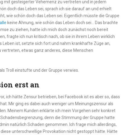
ung mit gesteigerter Vehemenz zu vertreten und in jedem
ön doch das Leben sei, sprach ich sie darauf an und erhielt
ht, wie schön doch das Leben sei. Eigentlich müsste die Gruppe
alle
keine Ahnung, wie schön das Leben doch sei… Das brachte
mse zu ziehen, hatte ich mich doch zunächst noch bereit
en, fragte ich nun kritisch nach, ob sie in ihrem Leben wirklich
as Leben ist, setzte sich fort und nahm krankhafte Züge an,
 zu vertreten, etwas ganz anderes, diese Menschen
als Troll einstufte und der Gruppe verwies.
ion erst an
, ich hätte Zensur betrieben, bei Facebook ist es aber so, dass
hat. Mir ging es dabei auch weniger um Meinungszensur als
den. Meinem Kunden erklärte ich mein Vorgehen sehr konkret
in Schadensbegrenzung, denn die Stimmung der Gruppe hatte
 Admin natürlich Schaden genommen. Ich frage mich allerdings,
iese unterschwellige Provokation nicht gestoppt hätte. Hätte