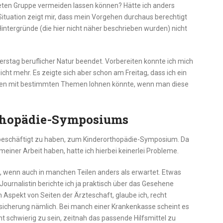
hteten Gruppe vermeiden lassen können? Hätte ich anders
ituation zeigt mir, dass mein Vorgehen durchaus berechtigt
Hintergründe (die hier nicht näher beschrieben wurden) nicht
stag beruflicher Natur beendet. Vorbereiten konnte ich mich
ht mehr. Es zeigte sich aber schon am Freitag, dass ich ein
en mit bestimmten Themen lohnen könnte, wenn man diese
orthopädie-Symposiums
 beschäftigt zu haben, zum Kinderorthopädie-Symposium. Da
iner Arbeit haben, hatte ich hierbei keinerlei Probleme.
t, wenn auch in manchen Teilen anders als erwartet. Etwas
 Journalistin berichte ich ja praktisch über das Gesehene
 Aspekt von Seiten der Ärzteschaft, glaube ich, recht
ersicherung nämlich. Bei manch einer Krankenkasse scheint es
t schwierig zu sein, zeitnah das passende Hilfsmittel zu