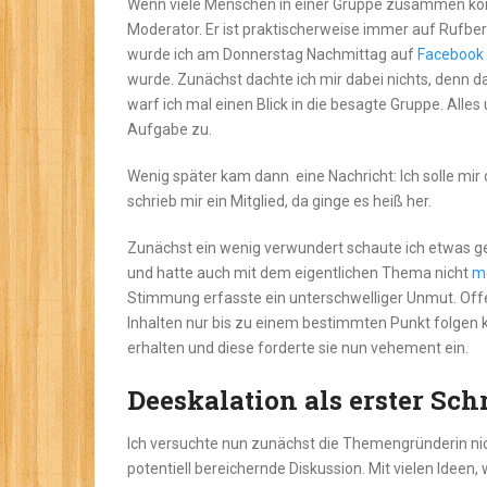
Wenn viele Menschen in einer Gruppe zusammen komm
Moderator. Er ist praktischerweise immer auf Rufbere
wurde ich am Donnerstag Nachmittag auf
Facebook
wurde. Zunächst dachte ich mir dabei nichts, denn das
warf ich mal einen Blick in die besagte Gruppe. Alles
Aufgabe zu.
Wenig später kam dann eine Nachricht: Ich solle mir
schrieb mir ein Mitglied, da ginge es heiß her.
Zunächst ein wenig verwundert schaute ich etwas gen
und hatte auch mit dem eigentlichen Thema nicht
m
Stimmung erfasste ein unterschwelliger Unmut. Off
Inhalten nur bis zu einem bestimmten Punkt folgen k
erhalten und diese forderte sie nun vehement ein.
Deeskalation als erster Sch
Ich versuchte nun zunächst die Themengründerin nic
potentiell bereichernde Diskussion. Mit vielen Ideen