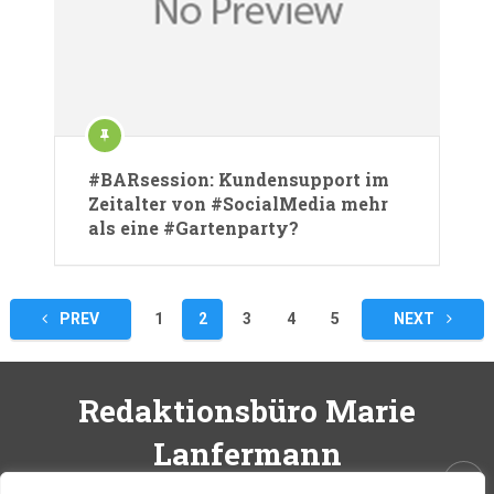
#BARsession: Kundensupport im
Zeitalter von #SocialMedia mehr
als eine #Gartenparty?
Seitennummerierung
PREV
1
2
3
4
5
NEXT
der
Beiträge
Redaktionsbüro Marie
Lanfermann
Just another WordPress site